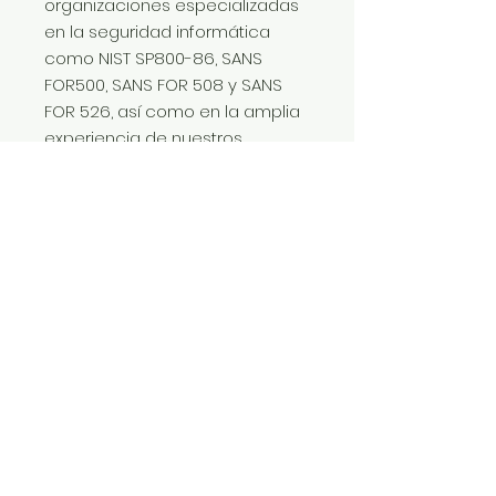
organizaciones especializadas
en la seguridad informática
como NIST SP800-86, SANS
FOR500, SANS FOR 508 y SANS
FOR 526, así como en la amplia
experiencia de nuestros
consultores forenses.
Código:
AFD
Tiempo de Ejecución:
Volumetría
Alcance:
1 análisis forense CDMX y AM - 15
días hábiles
1 Análisis Forense Digital
Metodología:
NIST SP800-86, SANS FOR500, SANS
Entregables:
FOR 508 y SANS FOR 526