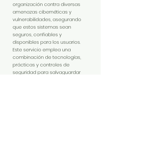
organización contra diversas
amenazas cibernéticas y
vulnerabilidades, asegurando
que estos sistemas sean
seguros, confiables y
disponibles para los usuarios.
Este servicio emplea una
combinación de tecnologías,
prácticas y controles de
seguridad para salvaguardar
tanto la infraestructura como
los datos que manejan las
aplicaciones web.
Código:
SPA
Tiempo de Ejecución: