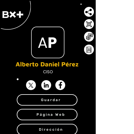
Alberto Daniel Pérez
CISO
Guardar
Página Web
Dirección