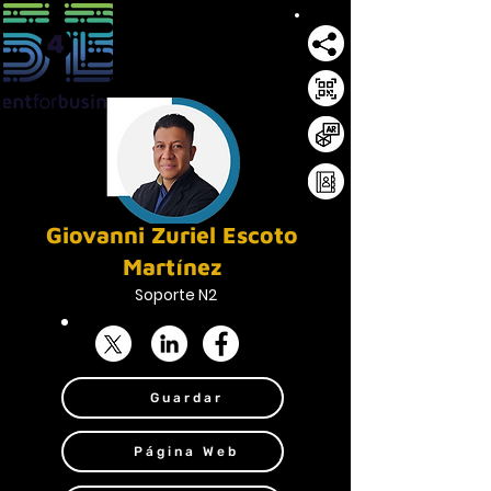
Giovanni Zuriel Escoto
Martínez
Soporte N2
Guardar
Página Web