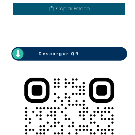
Copiar Enlace
Descargar QR