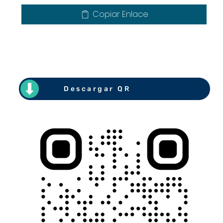
Copiar Enlace
Descargar QR