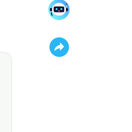
Chatbot
Share