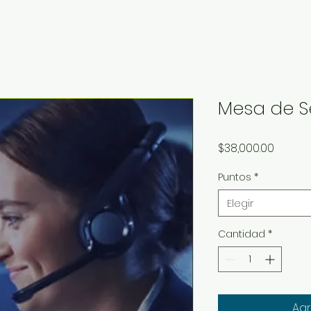
Mesa de S
Precio
$38,000.00
Puntos
*
Elegir
Cantidad
*
Agr