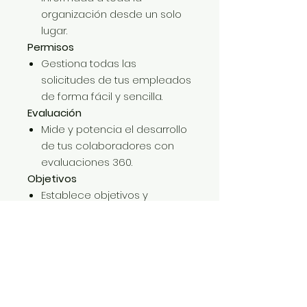
organización desde un solo
lugar.
Permisos
Gestiona todas las
solicitudes de tus empleados
de forma fácil y sencilla.
Evaluación
Mide y potencia el desarrollo
de tus colaboradores con
evaluaciones 360.
Objetivos
Establece objetivos y
competencias a tu equipo y
monitorea su cumplimiento.
BD Empleados
Mantén centralizados y
organizados los expedientes
de tus empleados.