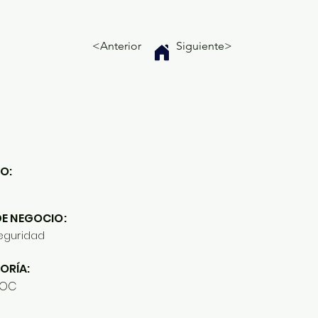
<Anterior
Siguiente>
O:
DE NEGOCIO:
eguridad
ORÍA:
NOC