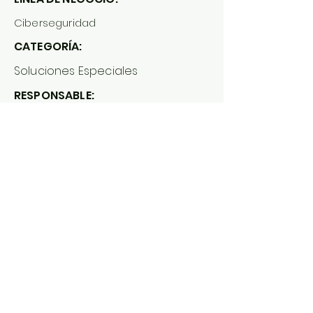
Ciberseguridad
CATEGORÍA:
Soluciones Especiales
RESPONSABLE:
Héctor Reyes
METODOLOGÍA:
No Aplica
ALCANCE:
1 Solución
TIEMPO DE EJECUCIÓN:
1 mes