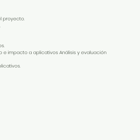
el proyecto.
.
os.
 e impacto a aplicativos Análisis y evaluación
icativos.