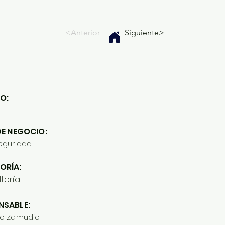
<Anterior
Siguiente>
O:
DE NEGOCIO:
eguridad
ORÍA:
toría
NSABLE:
o Zamudio