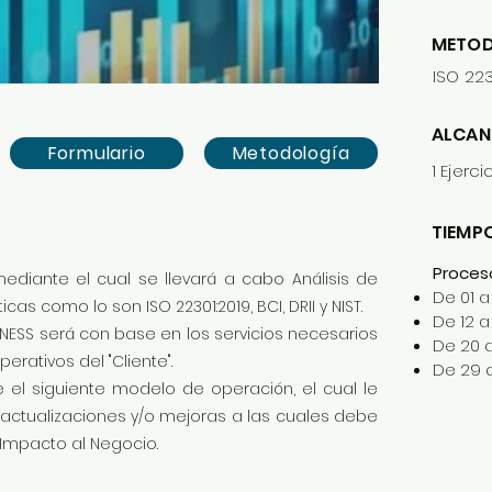
METOD
ISO 2230
ALCAN
Formulario
Metodología
1 Ejerci
TIEMPO
Proces
ediante el cual se llevará a cabo Análisis de
De 01 
s como lo son ISO 22301:2019, BCI, DRII y NIST.
De 12 
SINESS será con base en los servicios necesarios
De 20 
rativos del "Cliente".
De 29 
 el siguiente modelo de operación, el cual le
s, actualizaciones y/o mejoras a las cuales debe
 Impacto al Negocio.